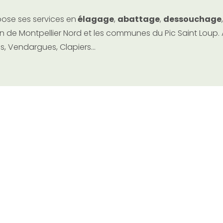
pose ses services en
élagage
,
abattage
,
dessouchage
 de Montpellier Nord et les communes du Pic Saint Loup. Ai
les, Vendargues, Clapiers…
Aggloméra
Nord
Nous vous proposons nos 
de Montpellier Nord
. Qu
Castelnau-le-Lez
,
Jaco
sommes là pour répondre à