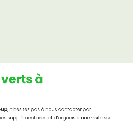
Maçonnerie
paysagère
Des murs en pierre sèche aux magnifiques
bassins, nous donnons vie à vos rêves
d'aménagement paysager.
verts à
oup
, n’hésitez pas à nous contacter par
ns supplémentaires et d’organiser une visite sur