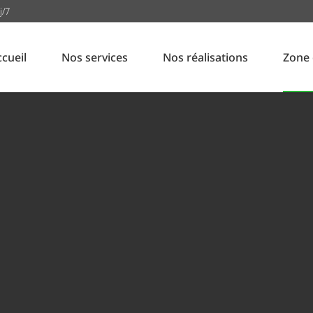
j/7
ccueil
Nos services
Nos réalisations
Zone 
Montpellier Nord et communes du Pic Saint Loup