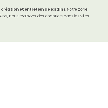
,
création et entretien de jardins
. Notre zone
nsi, nous réalisons des chantiers dans les villes
tion Montpellier
services de paysagiste dans l’
agglomération
e vous résidiez à
Montpellier
même,
u
, ou dans toute autre ville de cette région, nous
 tous vos besoins en matière de jardin.