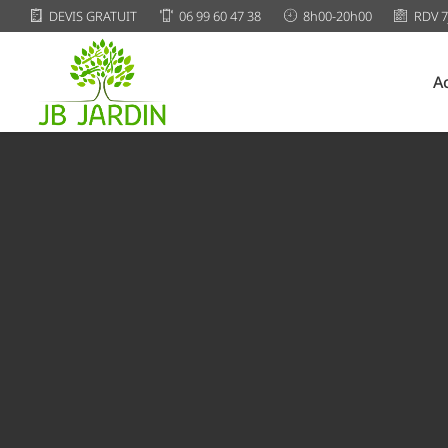
DEVIS GRATUIT
06 99 60 47 38
8h00-20h00
RDV 7
A