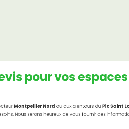
Entretien de Jardin
Confiez-nous l'entretien régulier de votre
jardin pour qu'il reste magnifique tout au
long de l'année
vis pour vos espaces 
secteur
Montpellier Nord
ou aux alentours du
Pic Saint L
soins. Nous serons heureux de vous fournir des informatio